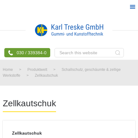
Skip
Skip
Skip
Skip
to
to
to
to
primary
main
primary
footer
navigation
content
sidebar
Search
030 / 339384-0
this
website
Home
>
Produktwelt
>
Schallschutz, geschäumte & zellige
Werkstoffe
>
Zellkautschuk
Zellkautschuk
Zellkautschuk