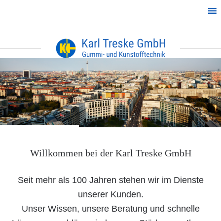
Skip
Skip
Skip
to
to
to
primary
main
footer
navigation
content
Search
030 / 339384-0
this
website
Willkommen bei der Karl Treske GmbH
Seit mehr als 100 Jahren stehen wir im Dienste
unserer Kunden.
Unser Wissen, unsere Beratung und schnelle