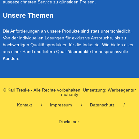
ausgezeichneten Service zu günstigen Preisen.
Unsere Themen
Die Anforderungen an unsere Produkte sind stets unterschiedlich.
Von der individuellen Lösungen für exklusive Ansprüche, bis zu
hochwertigen Qualitätsprodukten für die Industrie. Wie bieten alles
aus einer Hand und liefern Qualitätsprodukte für anspruchsvolle
Kunden.
© Karl Treske - Alle Rechte vorbehalten. Umsetzung:
Werbeagentur
mohanty
Kontakt
Impressum
Datenschutz
Disclaimer