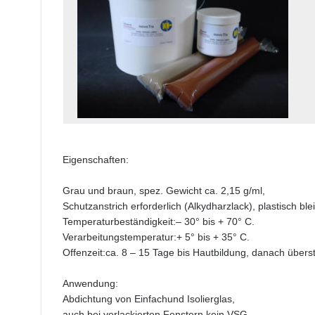
Eigenschaften:
Grau und braun, spez. Gewicht ca. 2,15 g/ml,
Schutzanstrich erforderlich (Alkydharzlack), plastisch ble
Temperaturbeständigkeit:– 30° bis + 70° C.
Verarbeitungstemperatur:+ 5° bis + 35° C.
Offenzeit:ca. 8 – 15 Tage bis Hautbildung, danach überst
Anwendung:
Abdichtung von Einfachund Isolierglas,
auch bei vorlackierten Fenstern,kein VSG.