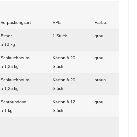
Verpackungsart
VPE
Farbe:
Eimer
1 Stück
grau
à 10 kg
Schlauchbeutel
Karton à 20
grau
à 1,25 kg
Stück
Schlauchbeutel
Karton à 20
braun
à 1,25 kg
Stück
Schraubdose
Karton à 12
grau
à 1 kg
Stück