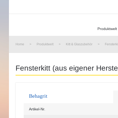
Skip
Skip
Skip
Skip
to
to
to
to
primary
main
primary
footer
navigation
content
sidebar
Produktwelt
Home
>
Produktwelt
>
Kitt & Glaszubehör
>
Fensterki
Fensterkitt (aus eigener Herste
Behagrit
Artikel-Nr.